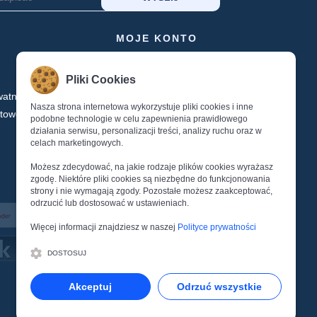
MOJE KONTO
Koszyk
Schowek
Pliki Cookies
watności
Logowanie
Nasza strona internetowa wykorzystuje pliki cookies i inne
ktowe
Rejestracja
podobne technologie w celu zapewnienia prawidłowego
działania serwisu, personalizacji treści, analizy ruchu oraz w
Reset Hasła
celach marketingowych.
Możesz zdecydować, na jakie rodzaje plików cookies wyrażasz
zgodę. Niektóre pliki cookies są niezbędne do funkcjonowania
strony i nie wymagają zgody. Pozostałe możesz zaakceptować,
odrzucić lub dostosować w ustawieniach.
Więcej informacji znajdziesz w naszej
Polityce prywatności
DOSTOSUJ
Akceptuj
Odrzuć wszystkie