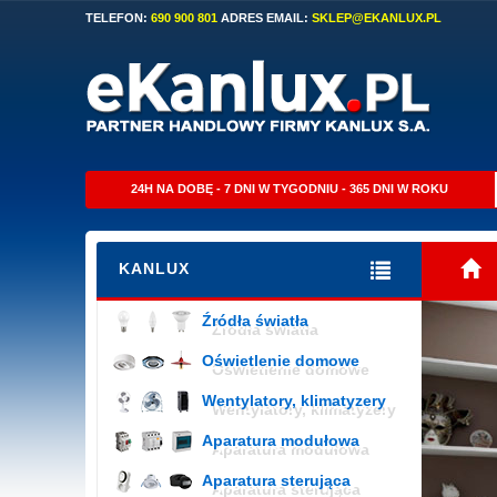
TELEFON:
690 900 801
ADRES EMAIL:
SKLEP@EKANLUX.PL
24H NA DOBĘ - 7 DNI W TYGODNIU - 365 DNI W ROKU
KANLUX
Źródła światła
Oświetlenie domowe
Wentylatory, klimatyzery
Aparatura modułowa
Aparatura sterująca