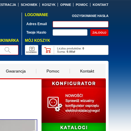
ESTRACJA
SCHOWEK
KOSZYK
OPINIE
POMOC
KONTAKT
LOGOWANIE
ODZYSKIWANIE HASŁA
Adres Email
Twoje Hasło
MÓJ KOSZYK
UKIWARKA
Liczba produktów:
0
Suma:
0.00zł
SCHOWEK
Gwarancja
Pomoc
Kontakt