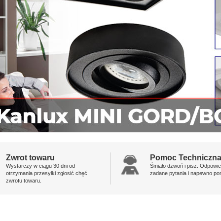
Zwrot towaru
Pomoc Techniczn
Wystarczy w ciągu 30 dni od
Śmiało dzwoń i pisz. Odpowi
otrzymania przesyłki zgłosić chęć
zadane pytania i napewno p
zwrotu towaru.