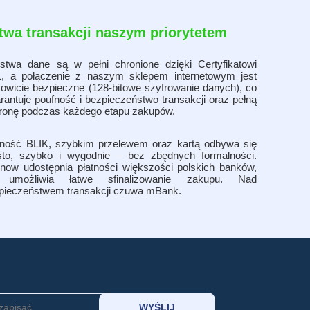
wa transakcji naszym priorytetem
stwa dane są w pełni chronione dzięki Certyfikatowi
, a połączenie z naszym sklepem internetowym jest
kowicie bezpieczne (128-bitowe szyfrowanie danych), co
rantuje poufność i bezpieczeństwo transakcji oraz pełną
ronę podczas każdego etapu zakupów.
tność BLIK, szybkim przelewem oraz kartą odbywa się
sto, szybko i wygodnie – bez zbędnych formalności.
now udostępnia płatności większości polskich banków,
 umożliwia łatwe sfinalizowanie zakupu. Nad
pieczeństwem transakcji czuwa mBank.