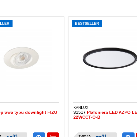
LLER
BESTSELLER
KANLUX
prawa typu downlight FIZU
31517
Plafoniera LED AZPO L
22WCCT-O-B
83
91
A
TWOJA