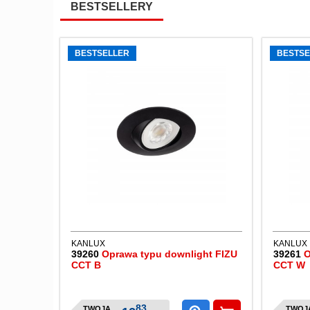
BESTSELLERY
BESTSELLER
BESTSE
KANLUX
KANLUX
39260
Oprawa typu downlight FIZU
39261
O
CCT B
CCT W
83
TWOJA
TWOJ