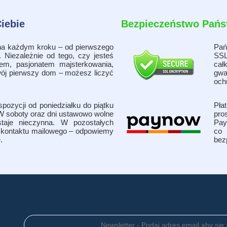
iebie
Bezpieczeństwo Państ
 na każdym kroku – od pierwszego
Pań
. Niezależnie od tego, czy jesteś
SSL
m, pasjonatem majsterkowania,
cał
wój pierwszy dom – możesz liczyć
gwa
och
ozycji od poniedziałku do piątku
Pła
W soboty oraz dni ustawowo wolne
pro
staje nieczynna. W pozostałych
Pay
kontaktu mailowego – odpowiemy
co
.
bez