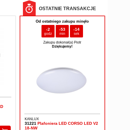
OSTATNIE TRANSAKCJE
Od ostatniego zakupu minęło
-2
-53
-13
godz
min
sek
Zakupu dokonał(a) Piotr
Dziękujemy!
ED
KANLUX
31221
Plafoniera LED CORSO LED V2
18-NW