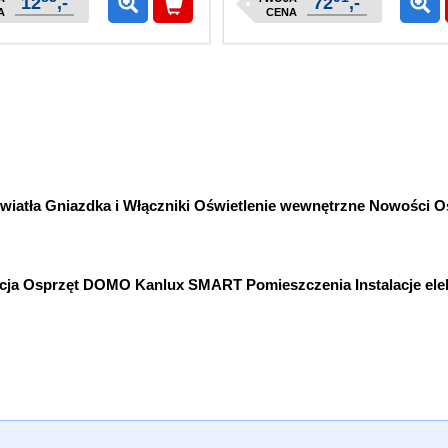
12
,-
72
,-
A
CENA
wiatła
Gniazdka i Włączniki
Oświetlenie wewnętrzne
Nowości
Os
cja
Osprzęt DOMO
Kanlux SMART
Pomieszczenia
Instalacje el