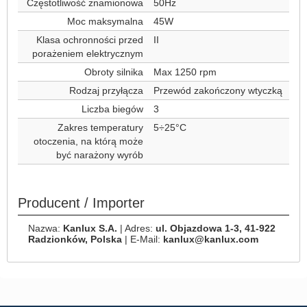
Częstotliwość znamionowa
50Hz
Moc maksymalna
45W
Klasa ochronności przed
II
porażeniem elektrycznym
Obroty silnika
Max 1250 rpm
Rodzaj przyłącza
Przewód zakończony wtyczką
Liczba biegów
3
Zakres temperatury
5÷25°C
otoczenia, na którą może
być narażony wyrób
Producent / Importer
Nazwa:
Kanlux S.A.
| Adres:
ul. Objazdowa 1-3, 41-922
Radzionków, Polska
| E-Mail:
kanlux@kanlux.com