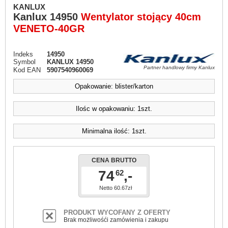
KANLUX
Kanlux
14950
Wentylator stojący 40cm
VENETO-40GR
Indeks
14950
Symbol
KANLUX 14950
Partner handlowy firmy Kanlux
Kod EAN
5907540960069
Opakowanie: blister/karton
Ilośc w opakowaniu: 1szt.
Minimalna ilość: 1szt.
CENA BRUTTO
74
,-
62
Netto 60.67zł
PRODUKT WYCOFANY Z OFERTY
Brak możliwośći zamówienia i zakupu