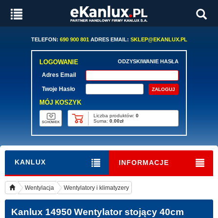
TELEFON:
690 900 801
ADRES EMAIL:
SKLEP@EKANLUX.PL
LOGOWANIE
ODZYSKIWANIE HASŁA
Adres Email
Twoje Hasło
MÓJ KOSZYK
Liczba produktów:
0
Suma:
0.00zł
SCHOWEK
KANLUX
INFORMACJE
Wentylacja
Wentylatory i klimatyzery
Kanlux 14950
Wentylator stojący 40cm