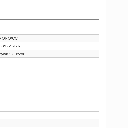
 MONO/CCT
339221476
zywo sztuczne
m
m