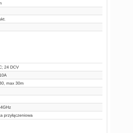
m
kt.
C; 24 DCV
10A
30, max 30m
,4GHz
a przyłączeniowa