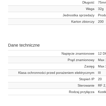
Długość
75m
Waga
32g
Jednostka sprzedaży
Produ
Karton zbiorczy
200
Dane techniczne
Napięcie znamionowe
12 D
Prąd znamionowy
Max 
Zasięg
Max 
Klasa ochronności przed porażeniem elektrycznym
III
Stopień IP
20
Sterowanie
RF 2
Rodzaj przyłącza
Kostk