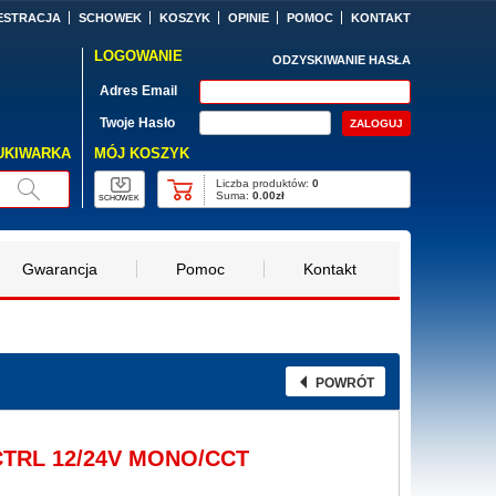
ESTRACJA
SCHOWEK
KOSZYK
OPINIE
POMOC
KONTAKT
LOGOWANIE
ODZYSKIWANIE HASŁA
Adres Email
Twoje Hasło
MÓJ KOSZYK
UKIWARKA
Liczba produktów:
0
Suma:
0.00zł
SCHOWEK
Gwarancja
Pomoc
Kontakt
POWRÓT
 CTRL 12/24V MONO/CCT