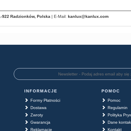
1-922 Radzionków, Polska
| E-Mail:
kanlux@kanlux.com
INFORMACJE
POMOC
Formy Płatności
Pomoc
Dostawa
Regulamin
Zwroty
Polityka Pry
Gwarancja
Dane konta
Reklamacje
Kontakt