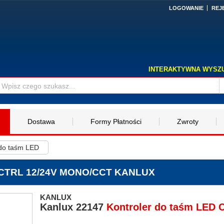
LOGOWANIE
REJ
INTERAKTYWNA WYSZ
Dostawa
Formy Płatności
Zwroty
 do taśm LED
D CTRL 12/24V MONO/CCT KANLUX
KANLUX
Kanlux
22147
Kontroler do taśm LED