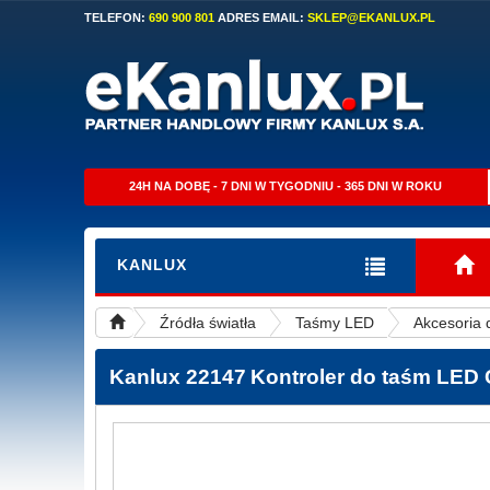
TELEFON:
690 900 801
ADRES EMAIL:
SKLEP@EKANLUX.PL
24H NA DOBĘ - 7 DNI W TYGODNIU - 365 DNI W ROKU
KANLUX
Źródła światła
Taśmy LED
Akcesoria
Kanlux 22147
Kontroler do taśm LE