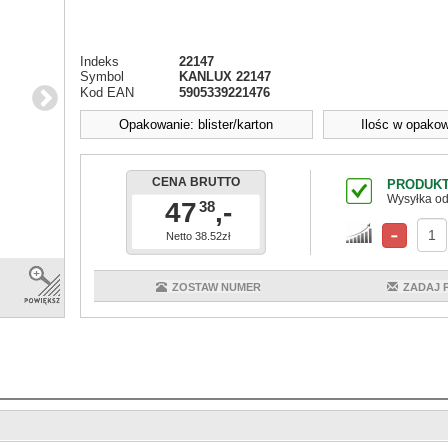
Indeks
22147
Symbol
KANLUX 22147
Kod EAN
5905339221476
Opakowanie: blister/karton
Ilośc w opakow
CENA BRUTTO
PRODUKT
Wysyłka od
47
,-
38
Netto 38.52zł
ZOSTAW NUMER
ZADAJ 