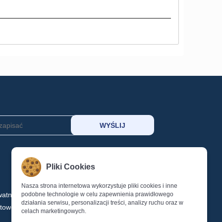
MOJE KONTO
Pliki Cookies
Koszyk
Schowek
Nasza strona internetowa wykorzystuje pliki cookies i inne
watności
podobne technologie w celu zapewnienia prawidłowego
Logowanie
działania serwisu, personalizacji treści, analizy ruchu oraz w
ktowe
Rejestracja
celach marketingowych.
Reset Hasła