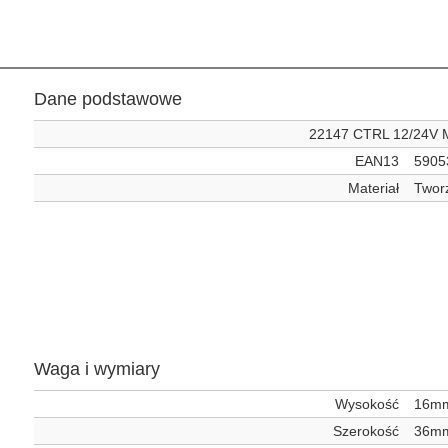
Dane podstawowe
22147 CTRL 12/24V
EAN13
5905
Materiał
Twor
Waga i wymiary
Wysokość
16m
Szerokość
36m