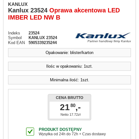
KANLUX
Kanlux
23524
Oprawa akcentowa LED
IMBER LED NW B
Indeks
23524
Symbol
KANLUX 23524
Partner handlowy firmy Kanlux
Kod EAN
5905339235244
Opakowanie: blister/karton
Ilośc w opakowaniu: 1szt.
Minimalna ilość: 1szt.
CENA BRUTTO
21
,-
80
Netto 17.72zł
PRODUKT DOSTĘPNY
Wysyłka od 24h do 72h + Czas dostawy