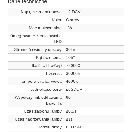
Dane techniczne
Napięcie znamionowe
12 DCV
Kolor
Czarny
Moc maksymalna
1W
Zintegrowane źródło światła
LED
Strumień świetlny oprawy
30lm
Kąt świecenia
105°
Ilość cykli wł/wył
≥20000
Trwałość
30000h
Temperatura barwowa
4000K
Jednolitość barw
≤6SDCM
Współczynnik oddawania
80
barw Ra
Czas zapłonu lampy
≤0,5s
Czas nagrzewania lampy
≤1s
Rodzaj diody
LED SMD