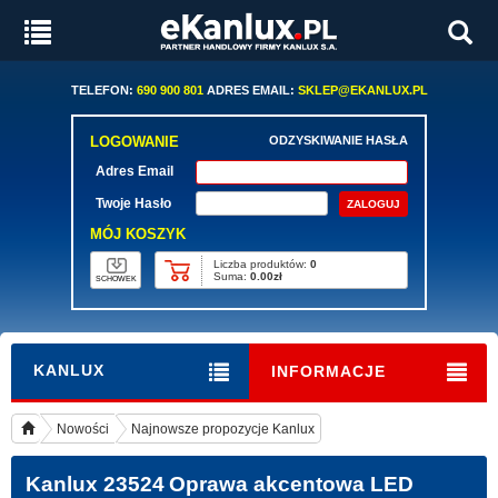
TELEFON:
690 900 801
ADRES EMAIL:
SKLEP@EKANLUX.PL
LOGOWANIE
ODZYSKIWANIE HASŁA
Adres Email
Twoje Hasło
MÓJ KOSZYK
Liczba produktów:
0
Suma:
0.00zł
SCHOWEK
KANLUX
INFORMACJE
Nowości
Najnowsze propozycje Kanlux
Kanlux 23524
Oprawa akcentowa LED