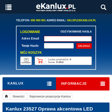
TELEFON:
690 900 801
ADRES EMAIL:
SKLEP@EKANLUX.PL
LOGOWANIE
ODZYSKIWANIE HASŁA
Adres Email
Twoje Hasło
MÓJ KOSZYK
Liczba produktów:
0
Suma:
0.00zł
SCHOWEK
KANLUX
INFORMACJE
Nowości
Najnowsze propozycje Kanlux
Kanlux 23527
Oprawa akcentowa LED