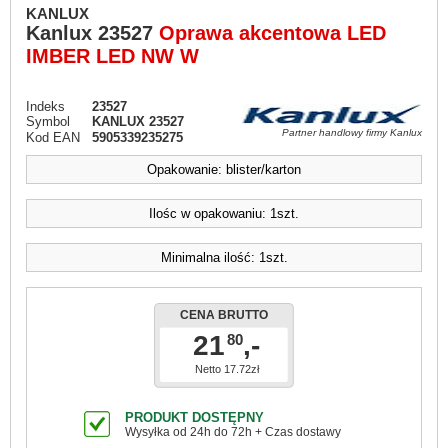
KANLUX
Kanlux
23527
Oprawa akcentowa LED
IMBER LED NW W
Indeks
23527
Symbol
KANLUX 23527
Partner handlowy firmy Kanlux
Kod EAN
5905339235275
Opakowanie: blister/karton
Ilośc w opakowaniu: 1szt.
Minimalna ilość: 1szt.
CENA BRUTTO
21
,-
80
Netto 17.72zł
PRODUKT DOSTĘPNY
Wysyłka od 24h do 72h + Czas dostawy