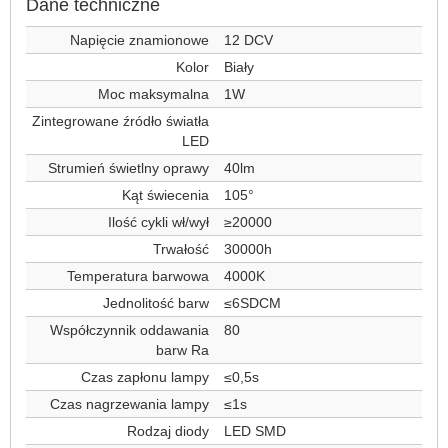
Dane techniczne
Napięcie znamionowe
12 DCV
Kolor
Biały
Moc maksymalna
1W
Zintegrowane źródło światła
LED
Strumień świetlny oprawy
40lm
Kąt świecenia
105°
Ilość cykli wł/wył
≥20000
Trwałość
30000h
Temperatura barwowa
4000K
Jednolitość barw
≤6SDCM
Współczynnik oddawania
80
barw Ra
Czas zapłonu lampy
≤0,5s
Czas nagrzewania lampy
≤1s
Rodzaj diody
LED SMD