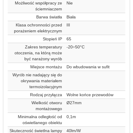
Możliwość współpracy ze
Nie
ściemniaczem
Barwa światła
Biała
Klasa ochronności przed
III
porażeniem elektrycznym
Stopień IP
65
Zakres temperatury
-20÷50°C
otoczenia, na którą może
być narażony wyrób
Miejsce montażu
Do wbudowania w sufit
Wyrób nie nadający się do
okrywania materiałem
termoizolacyjnym
Rodzaj przyłącza
Wolne końce przewodów
Wielkość otworu
Ø27mm
montażowego
Minimalna odległość od
0,1m
oświetlanego obiektu
Skuteczność świetlna lampy
40lm/W