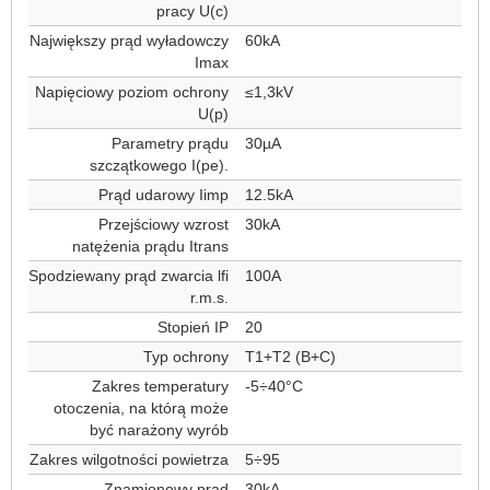
pracy U(c)
Największy prąd wyładowczy
60kA
Imax
Napięciowy poziom ochrony
≤1,3kV
U(p)
Parametry prądu
30µA
szczątkowego I(pe).
Prąd udarowy Iimp
12.5kA
Przejściowy wzrost
30kA
natężenia prądu Itrans
Spodziewany prąd zwarcia lfi
100A
r.m.s.
Stopień IP
20
Typ ochrony
T1+T2 (B+C)
Zakres temperatury
-5÷40°C
otoczenia, na którą może
być narażony wyrób
Zakres wilgotności powietrza
5÷95
Znamionowy prąd
30kA