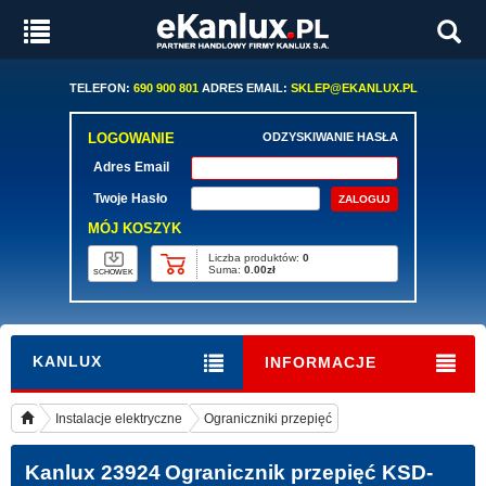
TELEFON:
690 900 801
ADRES EMAIL:
SKLEP@EKANLUX.PL
LOGOWANIE
ODZYSKIWANIE HASŁA
Adres Email
Twoje Hasło
MÓJ KOSZYK
Liczba produktów:
0
Suma:
0.00zł
SCHOWEK
KANLUX
INFORMACJE
Instalacje elektryczne
Ograniczniki przepięć
Kanlux 23924
Ogranicznik przepięć KSD-