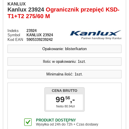
KANLUX
Kanlux
23924
Ogranicznik przepięć KSD-
T1+T2 275/60 M
Indeks
23924
Symbol
KANLUX 23924
Partner handlowy firmy Kanlux
Kod EAN
5905339239242
Opakowanie: blister/karton
Ilośc w opakowaniu: 1szt.
Minimalna ilość: 1szt.
CENA BRUTTO
99
,-
56
Netto 80.94zł
PRODUKT DOSTĘPNY
Wysyłka od 24h do 72h + Czas dostawy