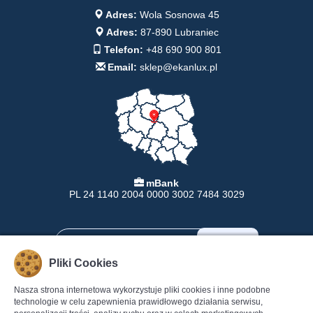
Adres:
Wola Sosnowa 45
Adres:
87-890 Lubraniec
Telefon:
+48 690 900 801
Email:
sklep@ekanlux.pl
mBank
PL 24 1140 2004 0000 3002 7484 3029
Pliki Cookies
Nasza strona internetowa wykorzystuje pliki cookies i inne podobne
INFORMACJE
POMOC
technologie w celu zapewnienia prawidłowego działania serwisu,