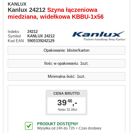
KANLUX
Kanlux
24212
Szyna łączeniowa
miedziana, widełkowa KBBU-1x56
Indeks
24212
Symbol
KANLUX 24212
Partner handlowy firmy Kanlux
Kod EAN
5905339242129
Opakowanie: blister/karton
Ilośc w opakowaniu: 1szt.
Minimalna ilość: 1szt.
CENA BRUTTO
39
,-
46
Netto 32.08zł
PRODUKT DOSTĘPNY
Wysyłka od 24h do 72h + Czas dostawy