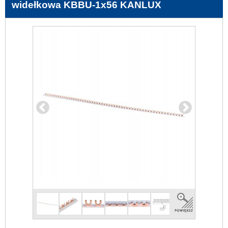
widełkowa KBBU-1x56 KANLUX