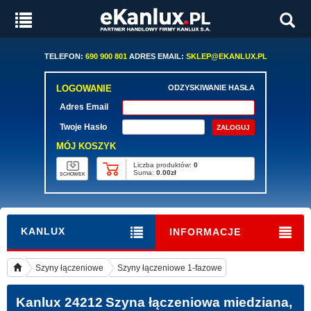
TELEFON:
690 900 801
ADRES EMAIL:
SKLEP@EKANLUX.PL
LOGOWANIE
ODZYSKIWANIE HASŁA
Adres Email
Twoje Hasło
MÓJ KOSZYK
Liczba produktów:
0
Suma:
0.00zł
SCHOWEK
KANLUX
INFORMACJE
Szyny łączeniowe
Szyny łączeniowe 1-fazowe
Kanlux 24212
Szyna łączeniowa miedziana,