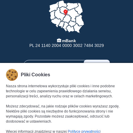
mBank
PL 24 1140 2004 0000 3002 7484 3029
Pliki Cookies
Nasza strona internetowa wykorzystuje pliki cookies i inne podobne
INFORMACJE
POMOC
technologie w celu zapewnienia prawidłowego działania serwisu,
personalizacji treści, analizy ruchu oraz w celach marketingowych.
Formy Płatności
Pomoc
Dostawa
Regulamin
Możesz zdecydować, na jakie rodzaje plików cookies wyrażasz zgodę.
Zwroty
Polityka Prywatności
Niektóre pliki cookies są niezbędne do funkcjonowania strony i nie
wymagają zgody. Pozostałe możesz zaakceptować, odrzucić lub
Gwarancja
Dane kontaktowe
dostosować w ustawieniach.
Reklamacje
Kontakt
Więcej informacji znajdziesz w naszej
Polityce prywatności