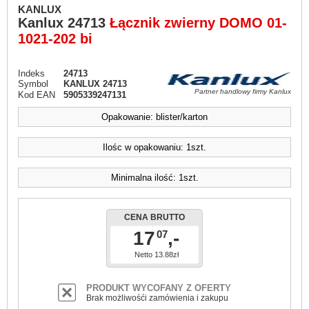
KANLUX
Kanlux
24713
Łącznik zwierny DOMO 01-
1021-202 bi
Indeks
24713
Symbol
KANLUX 24713
Partner handlowy firmy Kanlux
Kod EAN
5905339247131
Opakowanie: blister/karton
Ilośc w opakowaniu: 1szt.
Minimalna ilość: 1szt.
CENA BRUTTO
17
,-
07
Netto 13.88zł
PRODUKT WYCOFANY Z OFERTY
Brak możliwośći zamówienia i zakupu