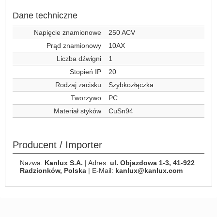
Dane techniczne
Napięcie znamionowe
250 ACV
Prąd znamionowy
10AX
Liczba dźwigni
1
Stopień IP
20
Rodzaj zacisku
Szybkozłączka
Tworzywo
PC
Materiał styków
CuSn94
Producent / Importer
Nazwa:
Kanlux S.A.
| Adres:
ul. Objazdowa 1-3, 41-922
Radzionków, Polska
| E-Mail:
kanlux@kanlux.com