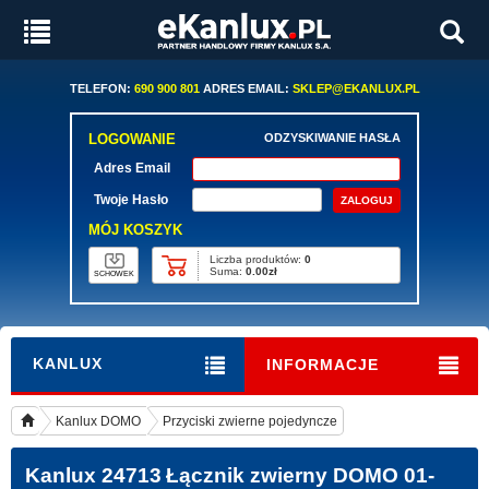
TELEFON:
690 900 801
ADRES EMAIL:
SKLEP@EKANLUX.PL
LOGOWANIE
ODZYSKIWANIE HASŁA
Adres Email
Twoje Hasło
MÓJ KOSZYK
Liczba produktów:
0
Suma:
0.00zł
SCHOWEK
KANLUX
INFORMACJE
Kanlux DOMO
Przyciski zwierne pojedyncze
Kanlux 24713
Łącznik zwierny DOMO 01-