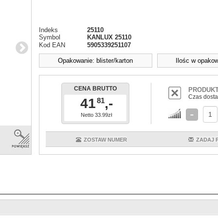
Indeks
25110
Symbol
KANLUX 25110
Kod EAN
5905339251107
Opakowanie: blister/karton
Ilośc w opakow
CENA BRUTTO
PRODUKT
Czas dosta
41
,-
81
Netto 33.99zł
ZOSTAW NUMER
ZADAJ 