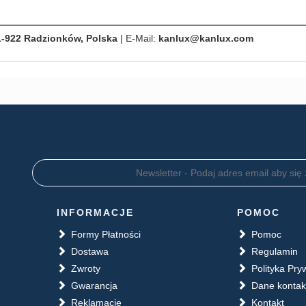
1-922 Radzionków, Polska
| E-Mail:
kanlux@kanlux.com
INFORMACJE
POMOC
Formy Płatności
Pomoc
Dostawa
Regulamin
Zwroty
Polityka Pry
Gwarancja
Dane konta
Reklamacje
Kontakt