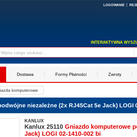
LOGOWANIE
REJ
INTERAKTYWNA WYSZ
Dostawa
Formy Płatności
Zwroty
iazda komputerowe
odwójne niezależne (2x RJ45Cat 5e Jack) LOGI
KANLUX
Kanlux
25110
Gniazdo komputerowe po
Jack) LOGI 02-1410-002 bi