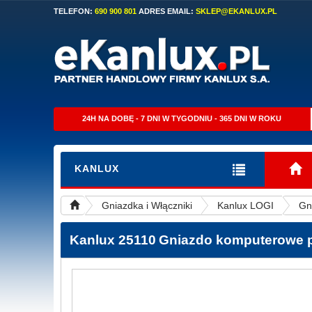
TELEFON:
690 900 801
ADRES EMAIL:
SKLEP@EKANLUX.PL
24H NA DOBĘ - 7 DNI W TYGODNIU - 365 DNI W ROKU
KANLUX
Gniazdka i Włączniki
Kanlux LOGI
Gn
Kanlux 25110
Gniazdo komputerowe p