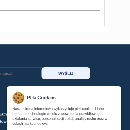
MOJE KONTO
Pliki Cookies
Koszyk
Schowek
Nasza strona internetowa wykorzystuje pliki cookies i inne
watności
podobne technologie w celu zapewnienia prawidłowego
Logowanie
działania serwisu, personalizacji treści, analizy ruchu oraz w
ktowe
Rejestracja
celach marketingowych.
Reset Hasła