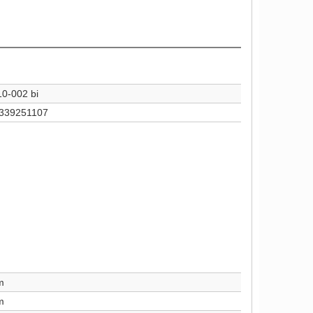
0-002 bi
339251107
m
m