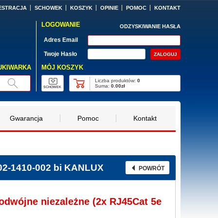
ESTRACJA
SCHOWEK
KOSZYK
OPINIE
POMOC
KONTAKT
LOGOWANIE
ODZYSKIWANIE HASŁA
Adres Email
Twoje Hasło
MÓJ KOSZYK
UKIWARKA
Liczba produktów:
0
Suma:
0.00zł
SCHOWEK
Gwarancja
Pomoc
Kontakt
 02-1410-002 bi KANLUX
POWRÓT
dwójne niezależne (2x RJ45Cat 5e