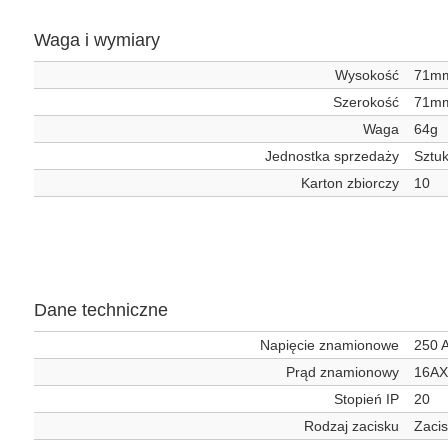
Waga i wymiary
Wysokość
71m
Szerokość
71m
Waga
64g
Jednostka sprzedaży
Sztu
Karton zbiorczy
10
Dane techniczne
Napięcie znamionowe
250 
Prąd znamionowy
16AX
Stopień IP
20
Rodzaj zacisku
Zaci