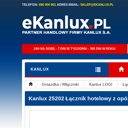
TELEFON:
690 900 801
ADRES EMAIL:
SKLEP@EKANLUX.PL
24H NA DOBĘ - 7 DNI W TYGODNIU - 365 DNI W ROKU
KANLUX
Gniazdka i Włączniki
Kanlux LOGI
Łą
Kanlux 25202
Łącznik hotelowy z op