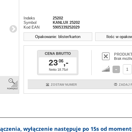
Indeks
25202
Symbol
KANLUX 25202
Kod EAN
5905339252029
Opakowanie: blister/karton
Ilośc w opakow
CENA BRUTTO
PRODUKT
Brak możli
23
,-
06
Netto 18.75zł
ZOSTAW NUMER
ZADAJ 
ączenia, wyłączenie następuje po 15s od momentu