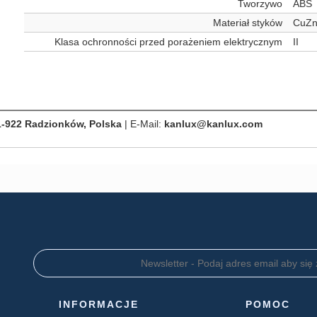
Tworzywo
ABS
Materiał styków
CuZn
Klasa ochronności przed porażeniem elektrycznym
II
1-922 Radzionków, Polska
| E-Mail:
kanlux@kanlux.com
INFORMACJE
POMOC