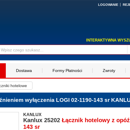
LOGOWANIE
REJ
INTERAKTYWNA WYSZ
Dostawa
Formy Płatności
Zwroty
czniki hotelowe
óźnieniem wyłączenia LOGI 02-1190-143 sr KANL
KANLUX
Kanlux
25202
Łącznik hotelowy z opó
143 sr