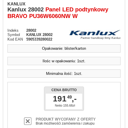
KANLUX
Kanlux
28002
Panel LED podtynkowy
BRAVO PU36W6060NW W
Indeks
28002
Symbol
KANLUX 28002
Partner handlowy firmy Kanlux
Kod EAN
5905339280022
Opakowanie: blister/karton
Ilośc w opakowaniu: 1szt.
Minimalna ilość: 1szt.
CENA BRUTTO
191
,-
49
Netto 155.68zł
PRODUKT WYCOFANY Z OFERTY
Brak możliwośći zamówienia i zakupu