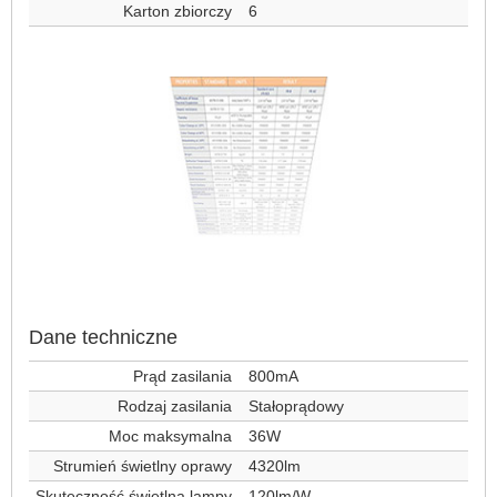
Karton zbiorczy
6
Dane techniczne
Prąd zasilania
800mA
Rodzaj zasilania
Stałoprądowy
Moc maksymalna
36W
Strumień świetlny oprawy
4320lm
Skuteczność świetlna lampy
120lm/W