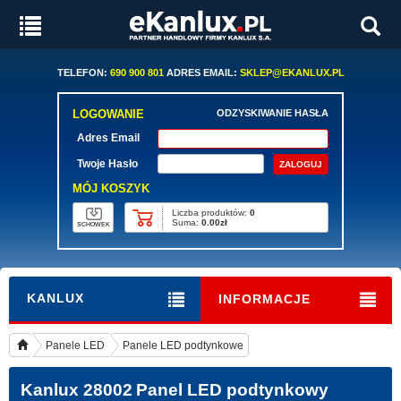
TELEFON:
690 900 801
ADRES EMAIL:
SKLEP@EKANLUX.PL
LOGOWANIE
ODZYSKIWANIE HASŁA
Adres Email
Twoje Hasło
MÓJ KOSZYK
Liczba produktów:
0
Suma:
0.00zł
SCHOWEK
KANLUX
INFORMACJE
Panele LED
Panele LED podtynkowe
Kanlux 28002
Panel LED podtynkowy