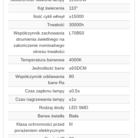
Kąt świecenia
110°
Ilość cykli wł/wył
≥15000
Trwałość
30000h
Współczynnik zachowania
L70B50
strumienia świetlnego na
zakończenie nominalnego
okresu trwałości
Temperatura barwowa
4000K
Jednolitość barw
≤6SDCM
Współczynnik oddawania
80
barw Ra
Czas zapłonu lampy
≤0,5s
Czas nagrzewania lampy
≤1s
Rodzaj diody
LED SMD
Barwa światła
Biała
Klasa ochronności przed
III
porażeniem elektrycznym