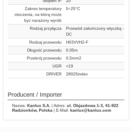
Stopień IP
20
Zakres temperatury
5÷25°C
otoczenia, na którą może
być narażony wyrób
Rodzaj przyłącza
Przewód zakończony wtyczką -
DC
Rodzaj przewodu
H03VVH2-F
Długość przewodu
0.05m
Przekrój przewodu
0,5mm2
UGR
<19
DRIVER
28025index
Producent / Importer
Nazwa:
Kanlux S.A.
| Adres:
ul. Objazdowa 1-3, 41-922
Radzionków, Polska
| E-Mail:
kanlux@kanlux.com