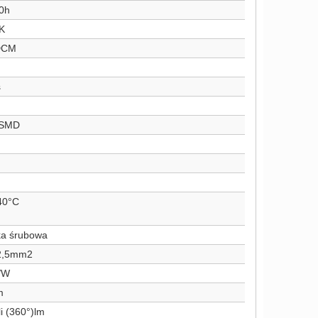
0h
K
DCM
s
 SMD
40°C
ka śrubowa
2,5mm2
/W
m
i (360°)lm