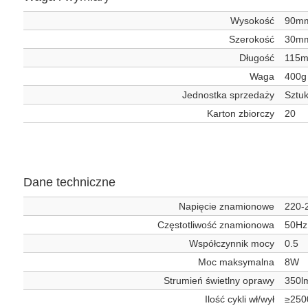
Wysokość
90m
Szerokość
30m
Długość
115
Waga
400g
Jednostka sprzedaży
Sztu
Karton zbiorczy
20
Dane techniczne
Napięcie znamionowe
220-
Częstotliwość znamionowa
50Hz
Współczynnik mocy
0.5
Moc maksymalna
8W
Strumień świetlny oprawy
350l
Ilość cykli wł/wył
≥250