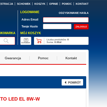
ESTRACJA
SCHOWEK
KOSZYK
OPINIE
POMOC
KONTAKT
LOGOWANIE
ODZYSKIWANIE HASŁA
Adres Email
Twoje Hasło
MÓJ KOSZYK
UKIWARKA
Liczba produktów:
0
Suma:
0.00zł
SCHOWEK
Gwarancja
Pomoc
Kontakt
POWRÓT
RTO LED EL 8W-W