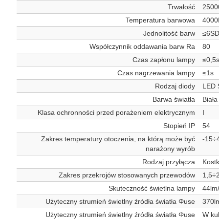
Trwałość
2500
Temperatura barwowa
4000
Jednolitość barw
≤6S
Współczynnik oddawania barw Ra
80
Czas zapłonu lampy
≤0,5
Czas nagrzewania lampy
≤1s
Rodzaj diody
LED
Barwa światła
Biała
Klasa ochronności przed porażeniem elektrycznym
I
Stopień IP
54
Zakres temperatury otoczenia, na którą może być
-15÷
narażony wyrób
Rodzaj przyłącza
Kost
Zakres przekrojów stosowanych przewodów
1,5÷
Skuteczność świetlna lampy
44lm
Użyteczny strumień świetlny źródła światła Φuse
370l
Użyteczny strumień świetlny źródła światła Φuse
W kul