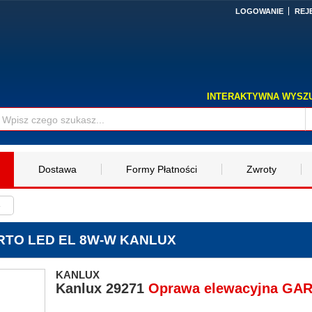
LOGOWANIE
REJ
INTERAKTYWNA WYSZ
Dostawa
Formy Płatności
Zwroty
e
ARTO LED EL 8W-W KANLUX
KANLUX
Kanlux
29271
Oprawa elewacyjna GA