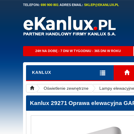
TELEFON:
690 900 801
ADRES EMAIL:
SKLEP@EKANLUX.PL
24H NA DOBĘ - 7 DNI W TYGODNIU - 365 DNI W ROKU
KANLUX
Oświetlenie zewnętrzne
Lampy elewacyjn
Kanlux 29271
Oprawa elewacyjna G