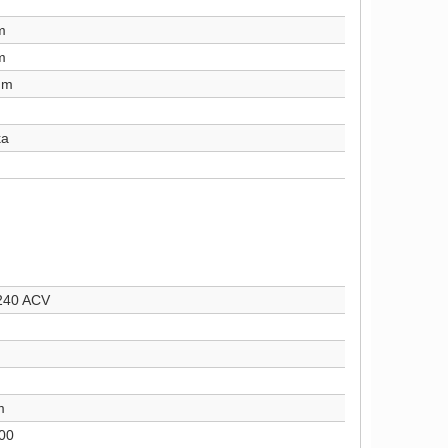
m
m
mm
ka
240 ACV
m
00