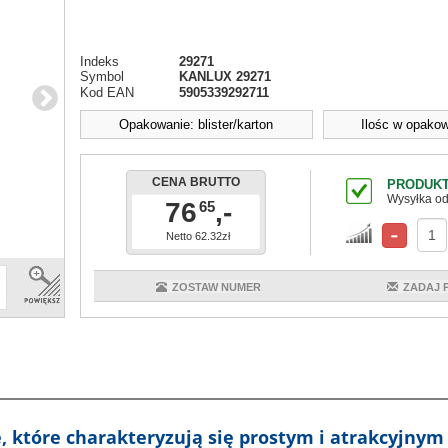
Indeks
29271
Symbol
KANLUX 29271
Kod EAN
5905339292711
Opakowanie: blister/karton
Ilośc w opakow
CENA BRUTTO
PRODUKT
Wysyłka od
76
,-
65
Netto 62.32zł
ZOSTAW NUMER
ZADAJ 
 które charakteryzują się prostym i atrakcyjny