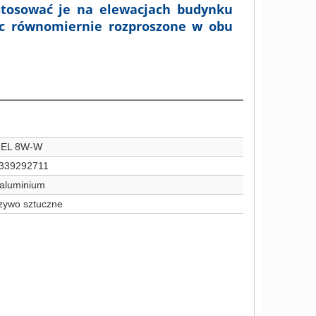
stosować je na elewacjach budynku
ąc równomiernie rozproszone w obu
 EL 8W-W
339292711
 aluminium
zywo sztuczne