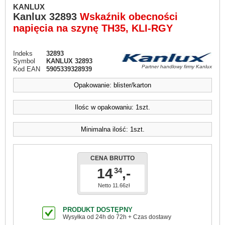
KANLUX
Kanlux
32893
Wskaźnik obecności
napięcia na szynę TH35, KLI-RGY
Indeks
32893
Symbol
KANLUX 32893
Partner handlowy firmy Kanlux
Kod EAN
5905339328939
Opakowanie: blister/karton
Ilośc w opakowaniu: 1szt.
Minimalna ilość: 1szt.
CENA BRUTTO
14
,-
34
Netto 11.66zł
PRODUKT DOSTĘPNY
Wysyłka od 24h do 72h + Czas dostawy