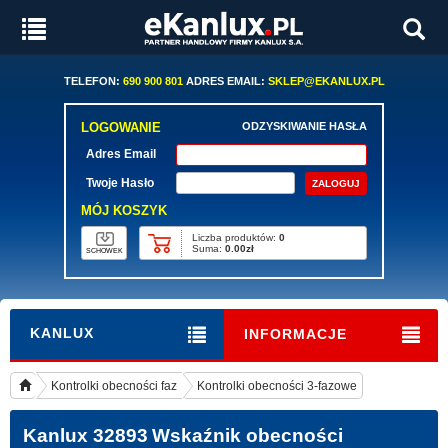
TELEFON:
690 900 801
ADRES EMAIL:
SKLEP@EKANLUX.PL
LOGOWANIE
ODZYSKIWANIE HASŁA
Adres Email
Twoje Hasło
MÓJ KOSZYK
Liczba produktów:
0
Suma:
0.00zł
SCHOWEK
KANLUX
INFORMACJE
Kontrolki obecności faz
Kontrolki obecności 3-fazowe
Kanlux 32893
Wskaźnik obecności