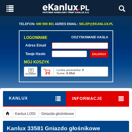
TELEFON:
690 900 801
ADRES EMAIL:
SKLEP@EKANLUX.PL
LOGOWANIE
ODZYSKIWANIE HASŁA
Adres Email
Twoje Hasło
MÓJ KOSZYK
Liczba produktów:
0
Suma:
0.00zł
SCHOWEK
KANLUX
INFORMACJE
Kanlux LOGI
Gniazda głośnikowe
Kanlux 33581
Gniazdo głośnikowe