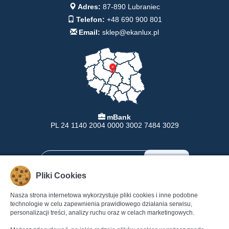
Adres:
87-890 Lubraniec
Telefon:
+48 690 900 801
Email:
sklep@ekanlux.pl
mBank
PL 24 1140 2004 0000 3002 7484 3029
Pliki Cookies
Nasza strona internetowa wykorzystuje pliki cookies i inne podobne
INFORMACJE
POMOC
technologie w celu zapewnienia prawidłowego działania serwisu,
personalizacji treści, analizy ruchu oraz w celach marketingowych.
Formy Płatności
Pomoc
Dostawa
Regulamin