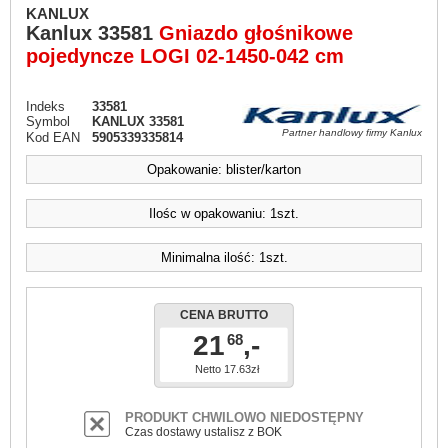
KANLUX
Kanlux
33581
Gniazdo głośnikowe
pojedyncze LOGI 02-1450-042 cm
Indeks
33581
Symbol
KANLUX 33581
Partner handlowy firmy Kanlux
Kod EAN
5905339335814
Opakowanie: blister/karton
Ilośc w opakowaniu: 1szt.
Minimalna ilość: 1szt.
CENA BRUTTO
21
,-
68
Netto 17.63zł
PRODUKT CHWILOWO NIEDOSTĘPNY
Czas dostawy ustalisz z BOK