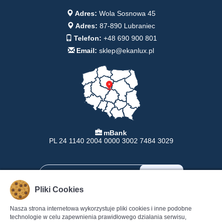
Adres:
Wola Sosnowa 45
Adres:
87-890 Lubraniec
Telefon:
+48 690 900 801
Email:
sklep@ekanlux.pl
mBank
PL 24 1140 2004 0000 3002 7484 3029
Pliki Cookies
Nasza strona internetowa wykorzystuje pliki cookies i inne podobne
INFORMACJE
POMOC
technologie w celu zapewnienia prawidłowego działania serwisu,