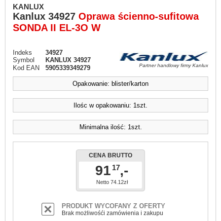
KANLUX
Kanlux
34927
Oprawa ścienno-sufitowa
SONDA II EL-3O W
Indeks
34927
Symbol
KANLUX 34927
Partner handlowy firmy Kanlux
Kod EAN
5905339349279
Opakowanie: blister/karton
Ilośc w opakowaniu: 1szt.
Minimalna ilość: 1szt.
CENA BRUTTO
91
,-
17
Netto 74.12zł
PRODUKT WYCOFANY Z OFERTY
Brak możliwośći zamówienia i zakupu