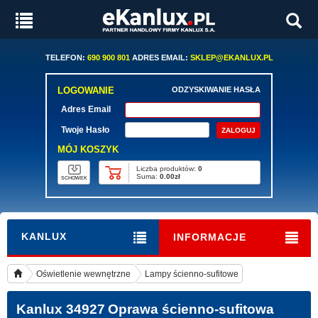
TELEFON:
690 900 801
ADRES EMAIL:
SKLEP@EKANLUX.PL
LOGOWANIE
ODZYSKIWANIE HASŁA
Adres Email
Twoje Hasło
MÓJ KOSZYK
Liczba produktów:
0
Suma:
0.00zł
SCHOWEK
KANLUX
INFORMACJE
Oświetlenie wewnętrzne
Lampy ścienno-sufitowe
Kanlux 34927
Oprawa ścienno-sufitowa