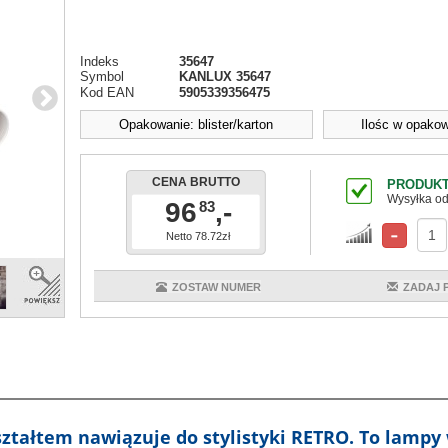
Indeks
35647
Symbol
KANLUX 35647
Kod EAN
5905339356475
Opakowanie: blister/karton
Ilośc w opakow
CENA BRUTTO
PRODUKT
Wysyłka od
96
,-
83
Netto 78.72zł
ZOSTAW NUMER
ZADAJ 
tałtem nawiązuje do stylistyki RETRO. To lampy 