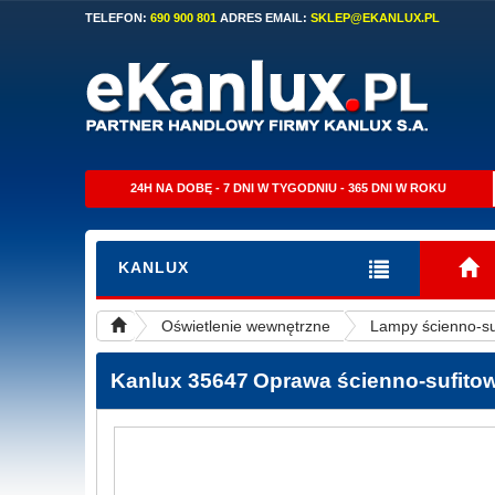
TELEFON:
690 900 801
ADRES EMAIL:
SKLEP@EKANLUX.PL
24H NA DOBĘ - 7 DNI W TYGODNIU - 365 DNI W ROKU
KANLUX
Oświetlenie wewnętrzne
Lampy ścienno-su
Kanlux 35647
Oprawa ścienno-sufit