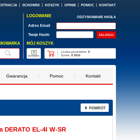
ESTRACJA
SCHOWEK
KOSZYK
OPINIE
POMOC
KONTAKT
LOGOWANIE
ODZYSKIWANIE HASŁA
Adres Email
Twoje Hasło
MÓJ KOSZYK
UKIWARKA
Liczba produktów:
0
Suma:
0.00zł
SCHOWEK
Gwarancja
Pomoc
Kontakt
POWRÓT
wa DERATO EL-4I W-SR