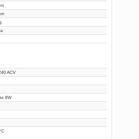
mm
mm
g
ka
240 ACV
ax 8W
°C