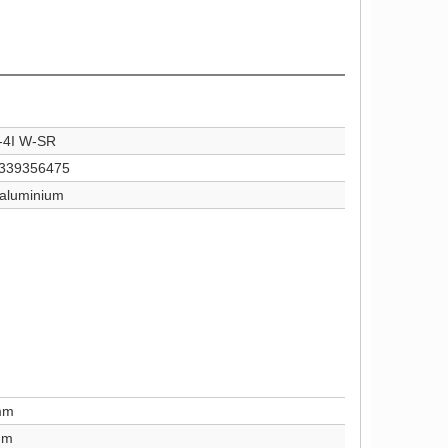
-4I W-SR
339356475
 aluminium
mm
mm