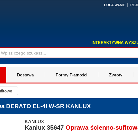
LOGOWANIE
REJ
INTERAKTYWNA WYSZ
Dostawa
Formy Płatności
Zwroty
fitowe
owa DERATO EL-4I W-SR KANLUX
KANLUX
Kanlux
35647
Oprawa ścienno-sufito