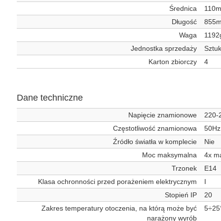
Średnica
110
Długość
855
Waga
1192
Jednostka sprzedaży
Sztu
Karton zbiorczy
4
Dane techniczne
Napięcie znamionowe
220-
Częstotliwość znamionowa
50Hz
Źródło światła w komplecie
Nie
Moc maksymalna
4x m
Trzonek
E14
Klasa ochronności przed porażeniem elektrycznym
I
Stopień IP
20
Zakres temperatury otoczenia, na którą może być
5÷25
narażony wyrób