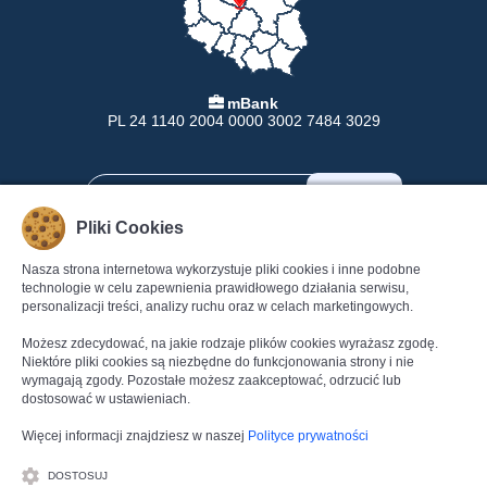
mBank
PL 24 1140 2004 0000 3002 7484 3029
Pliki Cookies
Nasza strona internetowa wykorzystuje pliki cookies i inne podobne
INFORMACJE
POMOC
technologie w celu zapewnienia prawidłowego działania serwisu,
personalizacji treści, analizy ruchu oraz w celach marketingowych.
Formy Płatności
Pomoc
Dostawa
Regulamin
Możesz zdecydować, na jakie rodzaje plików cookies wyrażasz zgodę.
Zwroty
Polityka Prywatności
Niektóre pliki cookies są niezbędne do funkcjonowania strony i nie
wymagają zgody. Pozostałe możesz zaakceptować, odrzucić lub
Gwarancja
Dane kontaktowe
dostosować w ustawieniach.
Reklamacje
Kontakt
Więcej informacji znajdziesz w naszej
Polityce prywatności
DOSTOSUJ