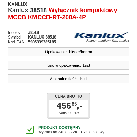
KANLUX
Kanlux
38518
Wyłącznik kompaktowy
MCCB KMCCB-RT-200A-4P
Indeks
38518
Symbol
KANLUX 38518
Partner handlowy firmy Kanlux
Kod EAN
5905339385185
Opakowanie: blister/karton
Ilośc w opakowaniu: 1szt.
Minimalna ilość: 1szt.
CENA BRUTTO
456
,-
85
Netto 371.42zł
PRODUKT DOSTĘPNY
Wysyłka od 24h do 72h + Czas dostawy