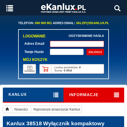
TELEFON:
690 900 801
ADRES EMAIL:
SKLEP@EKANLUX.PL
LOGOWANIE
ODZYSKIWANIE HASŁA
Adres Email
Twoje Hasło
MÓJ KOSZYK
Liczba produktów:
0
Suma:
0.00zł
SCHOWEK
KANLUX
INFORMACJE
Nowości
Najnowsze propozycje Kanlux
Kanlux 38518
Wyłącznik kompaktowy